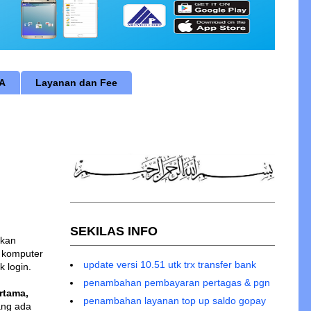
RA
Layanan dan Fee
ERMINAL ID anda kepada siapapun dengan alasan apapun..
SEKILAS INFO
akan
h komputer
update versi 10.51 utk trx transfer bank
 login.
penambahan pembayaran pertagas & pgn
rtama,
penambahan layanan top up saldo gopay
ang ada