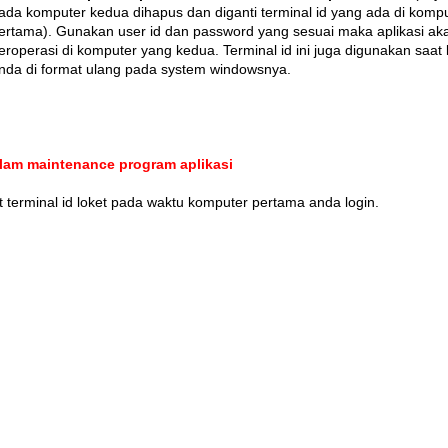
ada komputer kedua dihapus dan diganti terminal id yang ada di komp
ertama). Gunakan user id dan password yang sesuai maka aplikasi ak
eroperasi di komputer yang kedua. Terminal id ini juga digunakan saat
nda di format ulang pada system windowsnya.
lam maintenance program aplikasi
ut terminal id loket pada waktu komputer pertama anda login.