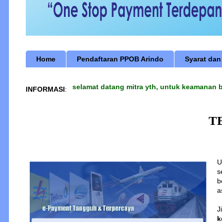
Home
Pendaftaran PPOB Arindo
Syarat dan
selamat datang mitra yth, untuk keamanan ber
INFORMASI
:
T
U
s
b
a
J
k