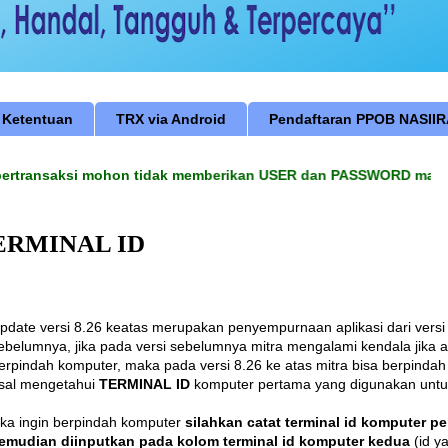
 Ketentuan
TRX via Android
Pendaftaran PPOB NASII
transaksi mohon tidak memberikan USER dan PASSWORD maupun T
ERMINAL ID
pdate versi 8.26
keatas
merupakan penyempurnaan aplikasi dari versi
ebelumnya, jika pada versi sebelumnya mitra mengalami kendala jika 
erpindah komputer, maka pada versi 8.26 ke atas mitra bisa berpinda
sal mengetahui
TERMINAL ID
komputer pertama yang digunakan untuk
ika ingin berpindah komputer
silahkan catat terminal id komputer pe
emudian diinputkan pada kolom terminal id komputer kedua
(id y