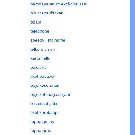
pembayaran kolektif/giralisasi
pln prepaid/token
pdam
telephone
speedy / indihome
telkom vision
kartu hallo
pulsa hp
tiket pesawat
bpjs kesehatan
bpjs ketenagakerjaan
e-samsat jatim
tiket kereta api
topup gopay
topup grab