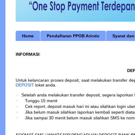
Home
Pendaftaran PPOB Arindo
Syarat dan
INFORMASI
:
DE
Untuk kelancaran proses deposit, saat melakukan transfer d
DEPOSIT
loket anda.
Setelah anda melakukan transfer deposit, segera laporkan 
·
Tunggu 15 menit
·
Cek report..deposit masuk hari ini atau silahkan login ula
·
Jika belum masuk silahkan laporkan kembali seperti diata
·
Jika sampai 30 menit belum masuk silahkan SMS ke no
·