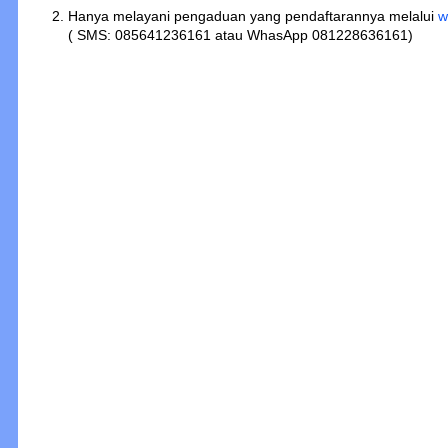
2. Hanya melayani pengaduan yang pendaftarannya melalui
w
( SMS
: 085641236161 atau WhasApp
081228636161)