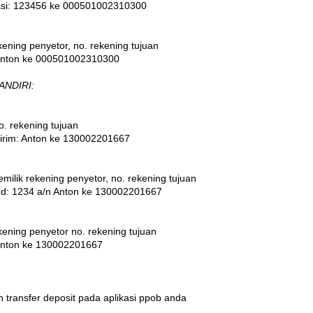
asi: 123456
ke 000501002310300
ening penyetor, no. rekening tujuan
anton
ke 000501002310300
ANDIRI
:
. rekening tujuan
girim: Anton ke 130002201667
ilik rekening penyetor, no. rekening tujuan
rd: 1234
a/n Anton ke 130002201667
ening penyetor no. rekening tujuan
anton
ke 130002201667
n transfer deposit pada aplikasi ppob anda