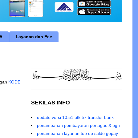
RA
Layanan dan Fee
i mohon tidak memberikan USER dan PASSWORD maupun TERMINAL
ngan
KODE
SEKILAS INFO
update versi 10.51 utk trx transfer bank
penambahan pembayaran pertagas & pgn
penambahan layanan top up saldo gopay