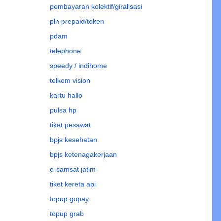
pembayaran kolektif/giralisasi
pln prepaid/token
pdam
telephone
speedy / indihome
telkom vision
kartu hallo
pulsa hp
tiket pesawat
bpjs kesehatan
bpjs ketenagakerjaan
e-samsat jatim
tiket kereta api
topup gopay
topup grab