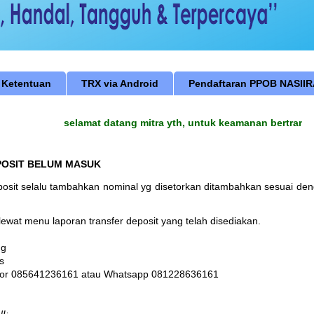
 Ketentuan
TRX via Android
Pendaftaran PPOB NASII
selamat datang mitra yth, untuk keamanan bertransaks
POSIT BELUM MASUK
eposit selalu tambahkan nominal yg disetorkan ditambahkan sesuai de
lewat menu laporan transfer deposit yang telah disediakan.
ng
s
mor
085641236161 atau Whatsapp 081228636161