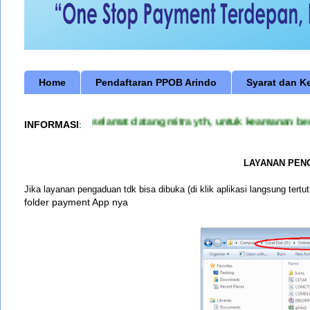
Home
Pendaftaran PPOB Arindo
Syarat dan K
selamat datang mitra yth, untuk keamanan bert
INFORMASI
:
LAYANAN PENG
Jika layanan pengaduan tdk bisa dibuka (di klik aplikasi langsung tertut
folder payment App nya