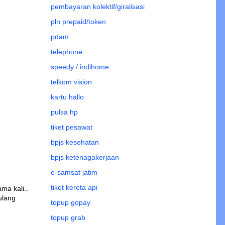
pembayaran kolektif/giralisasi
pln prepaid/token
pdam
telephone
speedy / indihome
telkom vision
kartu hallo
pulsa hp
tiket pesawat
bpjs kesehatan
bpjs ketenagakerjaan
e-samsat jatim
tiket kereta api
ma kali..
ulang
topup gopay
topup grab