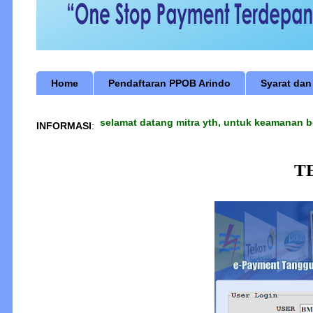
Home
Pendaftaran PPOB Arindo
Syarat dan
selamat datang mitra yth, untuk keamanan bert
INFORMASI
:
T