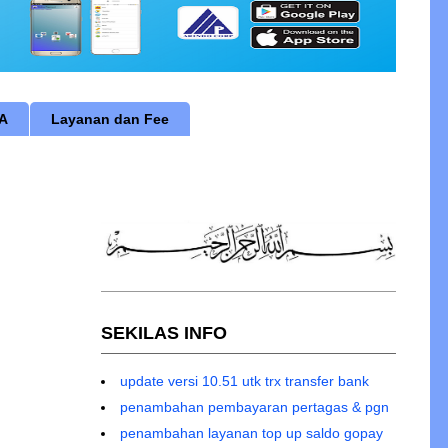
RA
Layanan dan Fee
RMINAL ID anda kepada siapapun dengan alasan apapun..
SEKILAS INFO
update versi 10.51 utk trx transfer bank
penambahan pembayaran pertagas & pgn
penambahan layanan top up saldo gopay